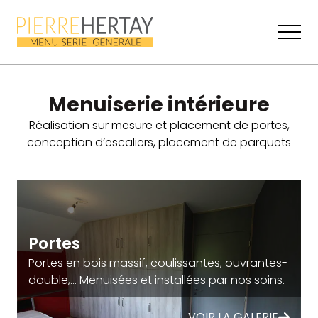
Ouvrir
Retourner à la page d'acceuil
Menuiserie intérieure
Réalisation sur mesure et placement de portes,
conception d’escaliers, placement de parquets
Portes
Portes en bois massif, coulissantes, ouvrantes-
double,... Menuisées et installées par nos soins.
VOIR LA GALERIE