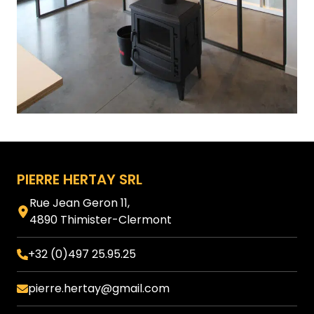
Pied de page
PIERRE HERTAY SRL
Rue Jean Geron 11,
4890 Thimister-Clermont
+32 (0)497 25.95.25
pierre.hertay@gmail.com