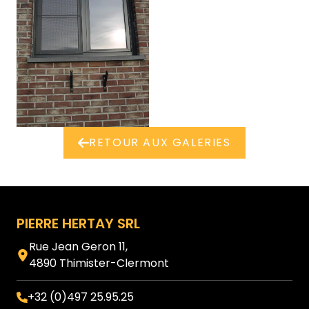
Afficher l'image en plein é
RETOUR AUX GALERIES
Pied de page
PIERRE HERTAY SRL
Rue Jean Geron 11,
4890 Thimister-Clermont
+32 (0)497 25.95.25